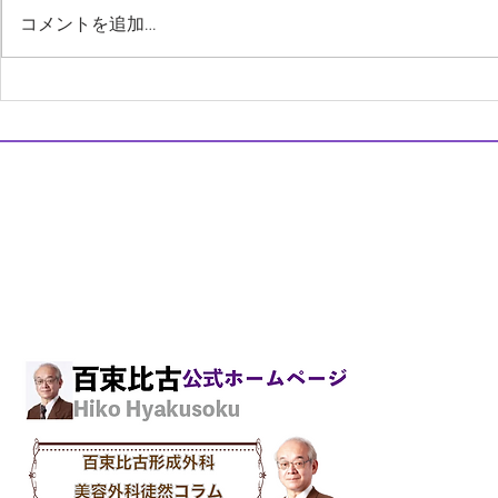
姓名：百束比古（ひゃくそく・ひ
フェイスリフ
コメントを追加…
こ） 現在の所属：水道橋駅前・
ル・リフトと
スクエアクリニック・デンタル医
ます。 1． 
科部門院長 Ph:03-6272-8787 E-
は、耳の上か
mail: info@hiko-sq.com ３． ＃ 直
で切って、頬
美 とはー医療の回転寿司チェー
膚を剥離し て
スクエアクリニック・デンタル
ン化 まず、「直美」とは、２年
う表情筋の筋
医科院長 百束 比古
間の臨床研修終了後に、どこの大
かなり剥離して
歯科院長 市川 陽一郎
病院にも所属せず、いきない美容
〒101-0061東京都千代田区神田三崎町2-9-12弥栄ビル3階
外科に入職することです。実際、
TEL.03-6272-8787 FAX.03-6272-8895
臨床研修と言っても、
E-mail:
info@hiko-sq.com