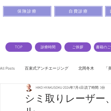
保険診療
自費診療
TOP
診療時間
ご挨拶
書籍のご
All Posts
百束式アンチエージング
北岡冬木
「
HIKO HYAKUSOKU
2024年7月4日
読了時間: 3分
バストを大きくする前に読んでおく本
新項目
シミ取りレーザー
ル