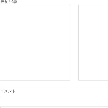
最新記事
直美とはー医療の回転寿司チ
フェイスリ
コメント
ェーン化
糸によるリ
百束比古 ＃ 美容外科後遺症外来
【フェイスリ