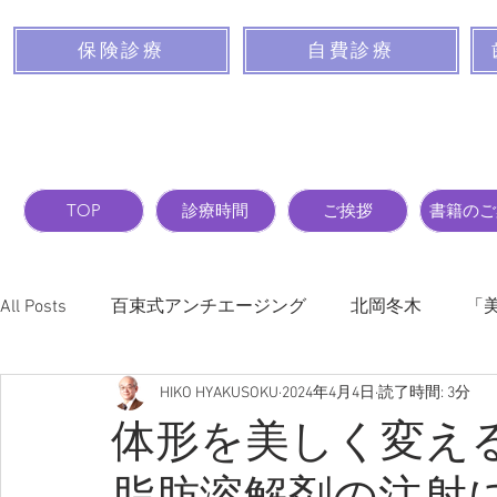
保険診療
自費診療
TOP
診療時間
ご挨拶
書籍のご
All Posts
百束式アンチエージング
北岡冬木
「
HIKO HYAKUSOKU
2024年4月4日
読了時間: 3分
バストを大きくする前に読んでおく本
新項目
体形を美しく変え
脂肪溶解剤の注射