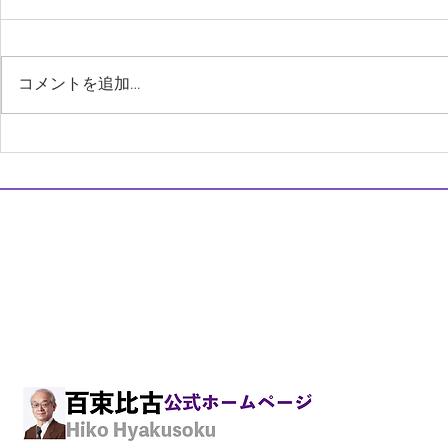
ェーン化
百束比古 ＃ 美容外科後遺症外来
姓名：百束比古（ひゃくそく・ひ
コメントを追加…
こ） 現在の所属：水道橋駅前・
スクエアクリニック・デンタル医
シミ取りレ
科部門院長 Ph:03-6272-8787 E-
毛のトラブ
mail: info@hiko-sq.com ３． ＃ 直
美 とはー医療の回転寿司チェー
スクエアクリニック・デンタル
ン化 まず、「直美」とは、２年
医科院長 百束 比古
間の臨床研修終了後に、どこの大
歯科院長 市川 陽一郎
病院にも所属せず、いきない美容
〒101-0061東京都千代田区神田三崎町2-9-12弥栄ビル3階
外科に入職することです。実際、
TEL.03-6272-8787 FAX.03-6272-8895
臨床研修と言っても、
E-mail:
info@hiko-sq.com