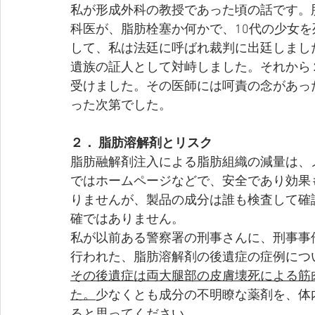
私が形成外科の教授であった頃の話です。
科医が、脂肪栓塞か何かで、10代の少女
して、私は法廷に呼ばれ裁判に出廷しまし
遺族の証人として対峙しました。それから
受けました。その医師には呵責の念があっ
った次第でした。
２． 脂肪溶解剤とリスク
脂肪融解剤注入による脂肪組織の減量は、
ではホームページなどで、安全であり効果
りませんが、製品の成分は誰も検査して確
確ではありません。
私が以前ある警察署の刑事さんに、刑事事
行われた、脂肪溶解剤の後遺症の症例につ
その後遺症は両大腿部の皮膚壊死による筋
た。
少なくとも成分の不明瞭な薬剤を、体
ると思ってください。