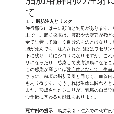
て
１．
 脂肪注入とリスク
施行部位には主に顔面と乳房があります。
主です。脂肪採取は、腹部や大腿部が殆ど
全て生着して新しく自分のものとはなりま
胞が死んでも、注入された脂肪はワセリン
下に残り、時にシコリになりますが、これ
リになったり、感染して皮膚潰瘍になるこ
この感染が高じれば
敗血症となって、生命
さらに、前項の脂肪吸引と同じく、血管内
もあり得ます。そうすれば
生命に関わる
と
また、形成されたシコリが、乳癌の自己診
命予後に関わる可能性
もあります。
死亡例の提示
：脂肪吸引・注入での死亡例