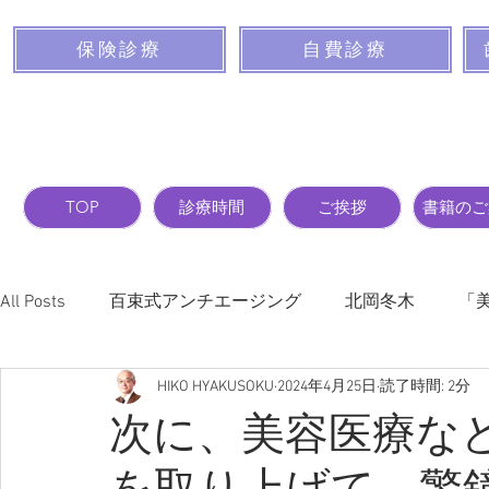
保険診療
自費診療
TOP
診療時間
ご挨拶
書籍のご
All Posts
百束式アンチエージング
北岡冬木
「
HIKO HYAKUSOKU
2024年4月25日
読了時間: 2分
バストを大きくする前に読んでおく本
新項目
次に、美容医療な
を取り上げて、警