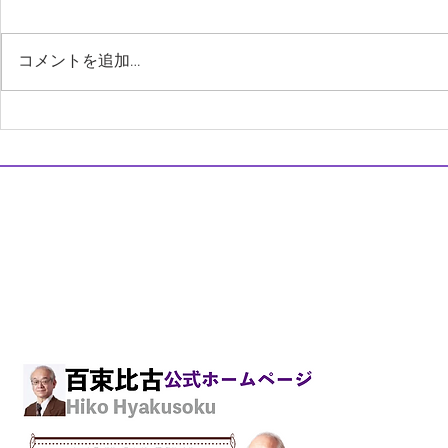
百束比古 ＃ 美容外科後遺症外来
姓名：百束比古（ひゃくそく・ひ
コメントを追加…
こ） 現在の所属：水道橋駅前・
スクエアクリニック・デンタル医
シミ取りレ
科部門院長 Ph:03-6272-8787 E-
毛のトラブ
mail: info@hiko-sq.com ３． ＃ 直
美 とはー医療の回転寿司チェー
スクエアクリニック・デンタル
ン化 まず、「直美」とは、２年
医科院長 百束 比古
間の臨床研修終了後に、どこの大
歯科院長 市川 陽一郎
病院にも所属せず、いきない美容
〒101-0061東京都千代田区神田三崎町2-9-12弥栄ビル3階
外科に入職することです。実際、
TEL.03-6272-8787 FAX.03-6272-8895
臨床研修と言っても、
E-mail:
info@hiko-sq.com