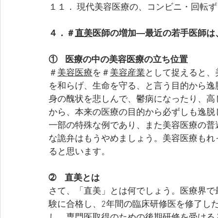
１１． 現代美容医療の、コンビニ・回転
４．＃
直美
医師の増加―最近の若手医師は
①    医療の中の美容医療の立ち位置
＃
美容医療
を＃
美容産業
として捉えると、
を和らげ、生命を守る、と言う目的から逸
身の醜状を悲しんで、鬱病になったり、高
から、本来の医療の目的から必ずしも逸脱
一部の特殊な例であり、また美容医療の普
な詭弁はもうやめましょう。美容医療もれ
ると思います。
➁　直美とは
さて、「直美」とは何でしょう。医療界で
験に合格し、2年間の臨床研修医を修了し
し、専門医取得のための後期研修を受ける