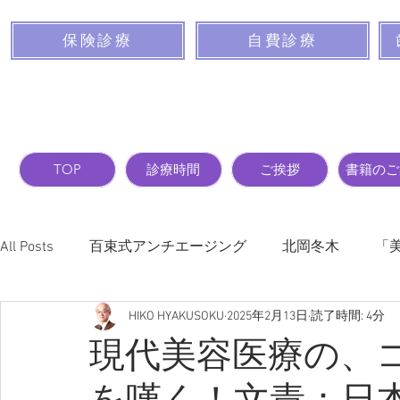
保険診療
自費診療
TOP
診療時間
ご挨拶
書籍のご
All Posts
百束式アンチエージング
北岡冬木
「
HIKO HYAKUSOKU
2025年2月13日
読了時間: 4分
バストを大きくする前に読んでおく本
新項目
現代美容医療の、
を嘆く！文責：日