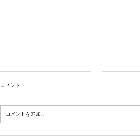
コメント
コメントを追加…
新項目：形成外科・美容外科
新項目：形