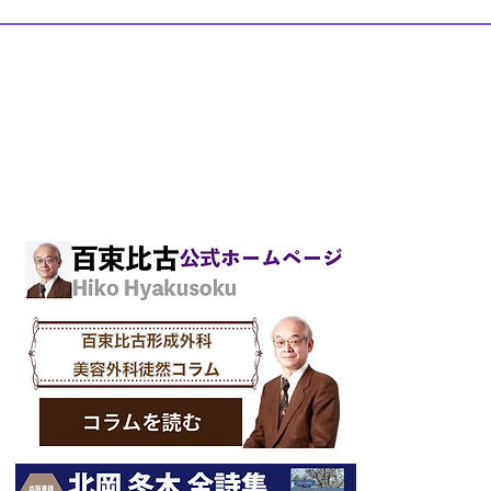
における芸術作品―日本医科
における芸
大学形成外科在籍中の作品供
大学形成外
スクエアクリニック・デンタル
覧
覧
医科院長 百束 比古
歯科院長 市川 陽一郎
〒101-0061東京都千代田区神田三崎町2-9-12弥栄ビル3階
TEL.03-6272-8787 FAX.03-6272-8895
E-mail:
info@hiko-sq.com